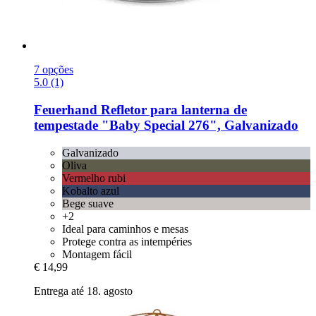
7 opções
5.0 (1)
Feuerhand
Refletor para lanterna de
tempestade "Baby Special 276", Galvanizado
Galvanizado
Oliva
Vermelho rubi
Kobalto azul
Bege suave
+2
Ideal para caminhos e mesas
Protege contra as intempéries
Montagem fácil
€ 14,99
Entrega até 18. agosto