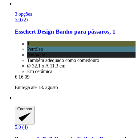
3 opções
5.0 (2)
Esschert Design
Banho para pássaros, 1
1
Petróleo
Antracite
Também adequado como comedouro
Ø 32,1 x A 11,3 cm
Em cerâmica
€ 16,09
Entrega até 18. agosto
Carrinho
5.0 (4)