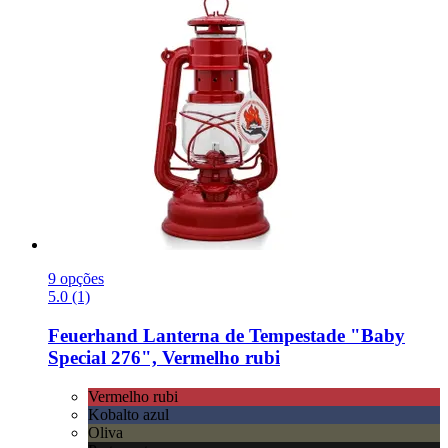
9 opções
5.0 (1)
Feuerhand
Lanterna de Tempestade "Baby
Special 276", Vermelho rubi
Vermelho rubi
Kobalto azul
Oliva