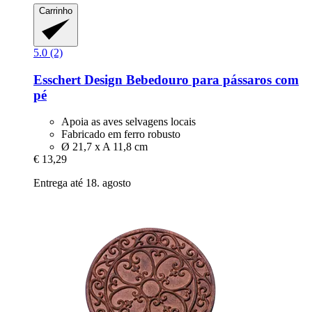
Carrinho
5.0 (2)
Esschert Design
Bebedouro para pássaros com
pé
Apoia as aves selvagens locais
Fabricado em ferro robusto
Ø 21,7 x A 11,8 cm
€ 13,29
Entrega até 18. agosto