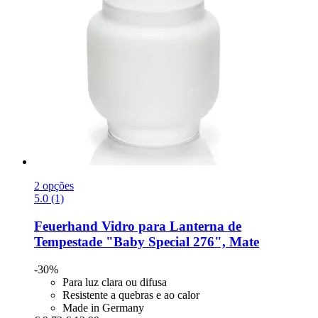
2 opções
5.0 (1)
Feuerhand
Vidro para Lanterna de
Tempestade "Baby Special 276", Mate
-30%
Para luz clara ou difusa
Resistente a quebras e ao calor
Made in Germany