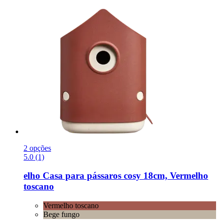
2 opções
5.0 (1)
elho
Casa para pássaros cosy 18cm, Vermelho
toscano
Vermelho toscano
Bege fungo