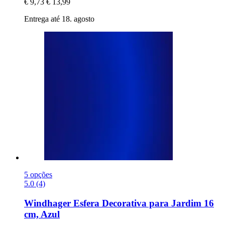
€ 9,73
€ 13,99
Entrega até 18. agosto
5 opções
5.0 (4)
Windhager
Esfera Decorativa para Jardim 16
cm, Azul