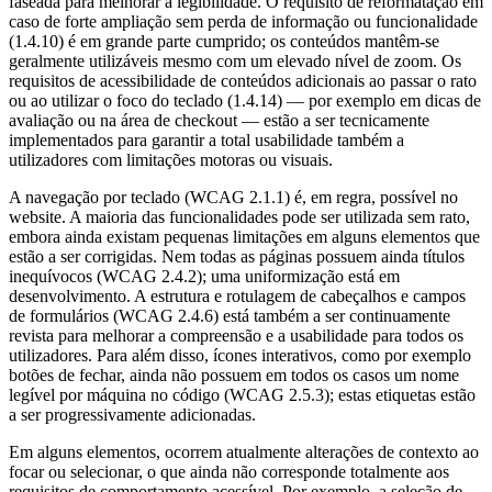
faseada para melhorar a legibilidade. O requisito de reformatação em
caso de forte ampliação sem perda de informação ou funcionalidade
(1.4.10) é em grande parte cumprido; os conteúdos mantêm-se
geralmente utilizáveis mesmo com um elevado nível de zoom. Os
requisitos de acessibilidade de conteúdos adicionais ao passar o rato
ou ao utilizar o foco do teclado (1.4.14) — por exemplo em dicas de
avaliação ou na área de checkout — estão a ser tecnicamente
implementados para garantir a total usabilidade também a
utilizadores com limitações motoras ou visuais.
A navegação por teclado (WCAG 2.1.1) é, em regra, possível no
website. A maioria das funcionalidades pode ser utilizada sem rato,
embora ainda existam pequenas limitações em alguns elementos que
estão a ser corrigidas. Nem todas as páginas possuem ainda títulos
inequívocos (WCAG 2.4.2); uma uniformização está em
desenvolvimento. A estrutura e rotulagem de cabeçalhos e campos
de formulários (WCAG 2.4.6) está também a ser continuamente
revista para melhorar a compreensão e a usabilidade para todos os
utilizadores. Para além disso, ícones interativos, como por exemplo
botões de fechar, ainda não possuem em todos os casos um nome
legível por máquina no código (WCAG 2.5.3); estas etiquetas estão
a ser progressivamente adicionadas.
Em alguns elementos, ocorrem atualmente alterações de contexto ao
focar ou selecionar, o que ainda não corresponde totalmente aos
requisitos de comportamento acessível. Por exemplo, a seleção de