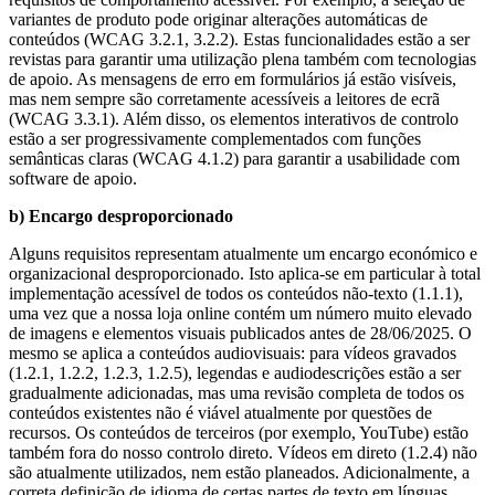
variantes de produto pode originar alterações automáticas de
conteúdos (WCAG 3.2.1, 3.2.2). Estas funcionalidades estão a ser
revistas para garantir uma utilização plena também com tecnologias
de apoio. As mensagens de erro em formulários já estão visíveis,
mas nem sempre são corretamente acessíveis a leitores de ecrã
(WCAG 3.3.1). Além disso, os elementos interativos de controlo
estão a ser progressivamente complementados com funções
semânticas claras (WCAG 4.1.2) para garantir a usabilidade com
software de apoio.
b) Encargo desproporcionado
Alguns requisitos representam atualmente um encargo económico e
organizacional desproporcionado. Isto aplica-se em particular à total
implementação acessível de todos os conteúdos não-texto (1.1.1),
uma vez que a nossa loja online contém um número muito elevado
de imagens e elementos visuais publicados antes de 28/06/2025. O
mesmo se aplica a conteúdos audiovisuais: para vídeos gravados
(1.2.1, 1.2.2, 1.2.3, 1.2.5), legendas e audiodescrições estão a ser
gradualmente adicionadas, mas uma revisão completa de todos os
conteúdos existentes não é viável atualmente por questões de
recursos. Os conteúdos de terceiros (por exemplo, YouTube) estão
também fora do nosso controlo direto. Vídeos em direto (1.2.4) não
são atualmente utilizados, nem estão planeados. Adicionalmente, a
correta definição de idioma de certas partes de texto em línguas