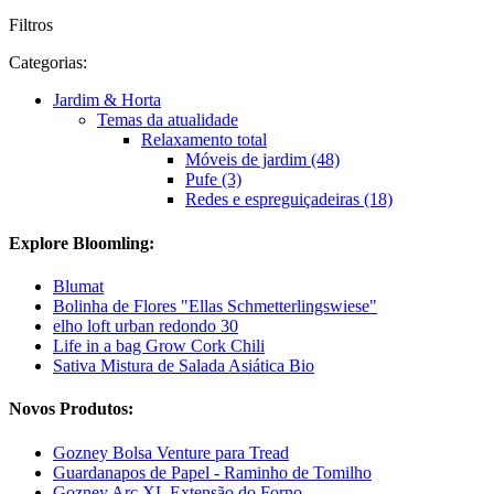
Filtros
Categorias:
Jardim & Horta
Temas da atualidade
Relaxamento total
Móveis de jardim (48)
Pufe (3)
Redes e espreguiçadeiras (18)
Explore Bloomling:
Blumat
Bolinha de Flores "Ellas Schmetterlingswiese"
elho loft urban redondo 30
Life in a bag Grow Cork Chili
Sativa Mistura de Salada Asiática Bio
Novos Produtos:
Gozney Bolsa Venture para Tread
Guardanapos de Papel - Raminho de Tomilho
Gozney Arc XL Extensão do Forno