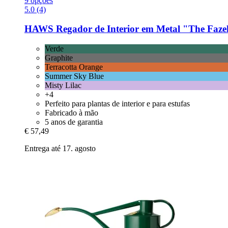
9 opções
5.0 (4)
HAWS
Regador de Interior em Metal "The Fazele
Verde
Graphite
Terracotta Orange
Summer Sky Blue
Misty Lilac
+4
Perfeito para plantas de interior e para estufas
Fabricado à mão
5 anos de garantia
€ 57,49
Entrega até 17. agosto