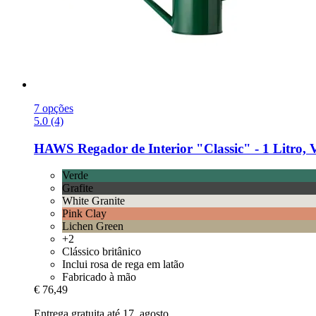
7 opções
5.0 (4)
HAWS
Regador de Interior "Classic" -​ 1 Litro, 
Verde
Grafite
White Granite
Pink Clay
Lichen Green
+2
Clássico britânico
Inclui rosa de rega em latão
Fabricado à mão
€ 76,49
Entrega gratuita até 17. agosto