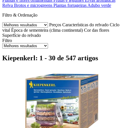
Plantas e flores ornamentais
Frutas e legumes
Ervas aromáticas
Relva
Brotos e microgreens
Plantas forrageiras
Adubo verde
Filtro & Ordenação
Preços
Características do relvado
Ciclo
vital
Época de sementeira (clima continental)
Cor das flores
Superfície do relvado
Filtro
Kiepenkerl: 1 - 30 de 547 artigos