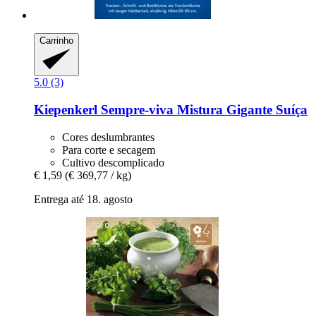
Carrinho
5.0 (3)
Kiepenkerl
Sempre-​viva Mistura Gigante Suíça
Cores deslumbrantes
Para corte e secagem
Cultivo descomplicado
€ 1,59
(€ 369,77 / kg)
Entrega até 18. agosto