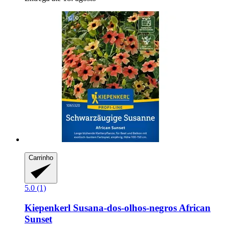
Carrinho
5.0 (1)
Kiepenkerl
Susana-​dos-​olhos-​negros African
Sunset