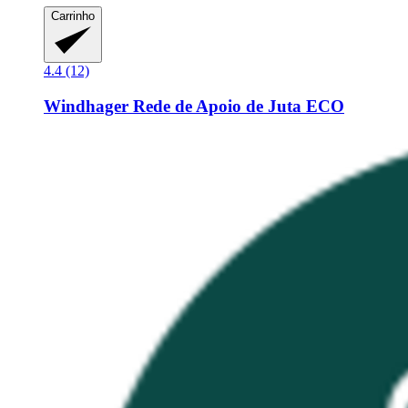
Carrinho
4.4 (12)
Windhager
Rede de Apoio de Juta ECO