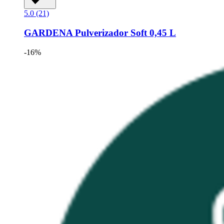
5.0 (21)
GARDENA
Pulverizador Soft 0,45 L
-16%