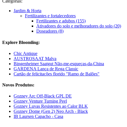
Categorias:
Jardim & Horta
Fertilizantes e fortalecedores
Fertilizantes e adubos (155)
Ativadores do solo e melhoradores do solo (20)
Doseadores (8)
Explore Bloomling:
Chic Antique
AUSTROSAAT Malva
Bingenheimer Saatgut Não-me-esqueças-da-China
GARDENA Lança de Rega Classic
Cartão de felicitações florido "Ramo de Balões"
Novos Produtos:
Gozney Arc Off-Black GPL DE
Gozney Venture Turning Peel
Gozney Luvas Resistentes ao Calor BLK
Gozney Dome (Gen 2) Neo Arch - Black
IB Laursen Capacho - Casa