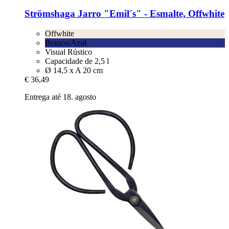
Strömshaga
Jarro "Emil´s" -​ Esmalte, Offwhite
Offwhite
Branco/Azul
Visual Rústico
Capacidade de 2,5 l
Ø 14,5 x A 20 cm
€ 36,49
Entrega até 18. agosto