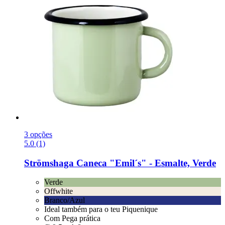
3 opções
5.0 (1)
Strömshaga
Caneca "Emil´s" -​ Esmalte, Verde
Verde
Offwhite
Branco/Azul
Ideal também para o teu Piquenique
Com Pega prática