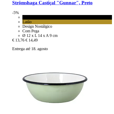
Strömshaga
Castiçal "Gunnar", Preto
-5%
Preto
Latão
Design Nostálgico
Com Pega
Ø 12 x L 14 x A 9 cm
€ 13,76
€ 14,49
Entrega até 18. agosto