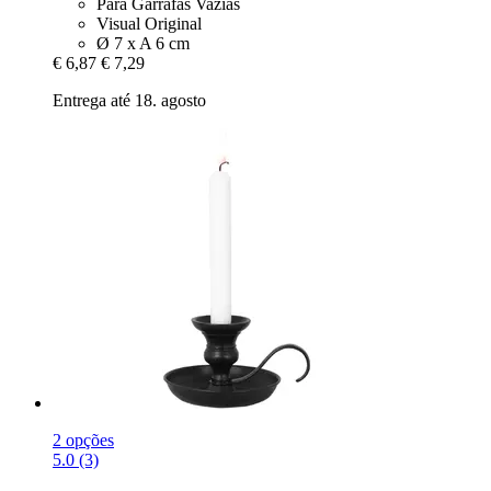
Para Garrafas Vazias
Visual Original
Ø 7 x A 6 cm
€ 6,87
€ 7,29
Entrega até 18. agosto
2 opções
5.0 (3)