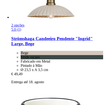
2 opções
5.0 (1)
Strömshaga
Candeeiro Pendente "Ingrid"
Large, Bege
Bege
Verde escuro
Fabricado em Metal
Pintado à Mão
Ø 23,5 x A 3,5 cm
€ 49,49
Entrega até 18. agosto