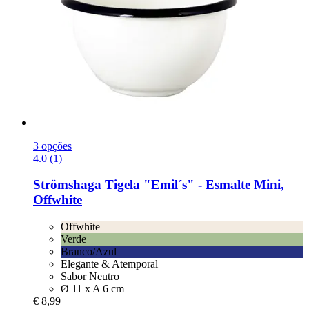
3 opções
4.0 (1)
Strömshaga
Tigela "Emil´s" -​ Esmalte Mini,
Offwhite
Offwhite
Verde
Branco/Azul
Elegante & Atemporal
Sabor Neutro
Ø 11 x A 6 cm
€ 8,99