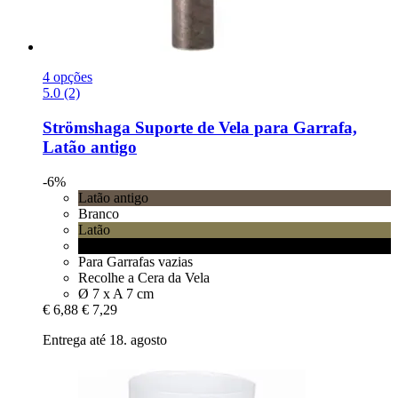
4 opções
5.0 (2)
Strömshaga
Suporte de Vela para Garrafa,
Latão antigo
-6%
Latão antigo
Branco
Latão
Preto
Para Garrafas vazias
Recolhe a Cera da Vela
Ø 7 x A 7 cm
€ 6,88
€ 7,29
Entrega até 18. agosto