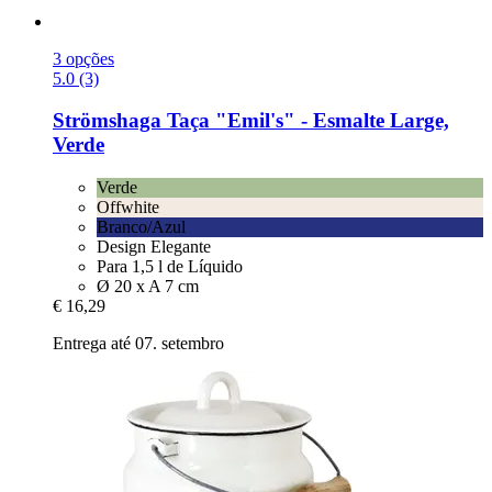
3 opções
5.0 (3)
Strömshaga
Taça "Emil's" -​ Esmalte Large,
Verde
Verde
Offwhite
Branco/Azul
Design Elegante
Para 1,5 l de Líquido
Ø 20 x A 7 cm
€ 16,29
Entrega até 07. setembro