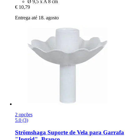
Ø 9,5 x A 8 cm
€ 10,79
Entrega até 18. agosto
2 opções
5.0 (3)
Strömshaga
Suporte de Vela para Garrafa
"Ingrid", Branco