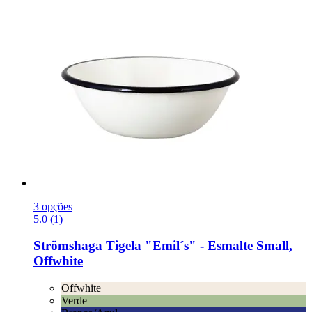
3 opções
5.0 (1)
Strömshaga
Tigela "Emil´s" -​ Esmalte Small,
Offwhite
Offwhite
Verde