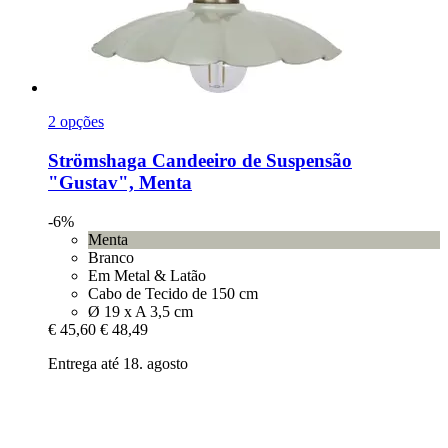
2 opções
Strömshaga
Candeeiro de Suspensão
"Gustav", Menta
-6%
Menta
Branco
Em Metal & Latão
Cabo de Tecido de 150 cm
Ø 19 x A 3,5 cm
€ 45,60
€ 48,49
Entrega até 18. agosto