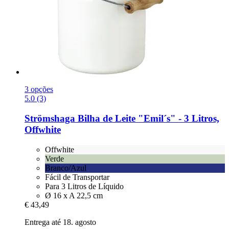
3 opções
5.0 (3)
Strömshaga
Bilha de Leite "Emil´s" -​ 3 Litros,
Offwhite
Offwhite
Verde
Branco/Azul
Fácil de Transportar
Para 3 Litros de Líquido
Ø 16 x A 22,5 cm
€ 43,49
Entrega até 18. agosto