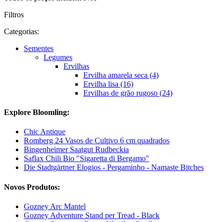
Filtros
Categorias:
Sementes
Legumes
Ervilhas
Ervilha amarela seca (4)
Ervilha lisa (16)
Ervilhas de grão rugoso (24)
Explore Bloomling:
Chic Antique
Romberg 24 Vasos de Cultivo 6 cm quadrados
Bingenheimer Saatgut Rudbeckia
Saflax Chili Bio "Sigaretta di Bergamo"
Die Stadtgärtner Elogios - Pergaminho - Namaste Bitches
Novos Produtos:
Gozney Arc Mantel
Gozney Adventure Stand per Tread - Black