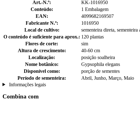
Art.-N.º:
KK-1016950
Conteúdo:
1 Embalagem
EAN:
4099682169507
Fabricante N.º:
1016950
Local de cultivo:
sementeira direta, sementeira
O conteúdo é suficiente para aprox.:
120 plantas
Flores de corte:
sim
Altura de crescimento:
40-60 cm
Localização:
posição soalheira
Nome botânico:
Gypsophila elegans
Disponível como:
porção de sementes
Período de sementeira:
Abril, Junho, Março, Maio
Informações legais
Combina com