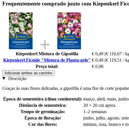
Frequentemente comprado junto com Kiepenkerl Fico
Kiepenkerl Mistura de Gipsófila
€ 0,49
(€ 116,67 / k
Kiepenkerl Ficoide "Mistura de Planta-gelo"
€ 0,49
(€ 119,51 / k
Preço total:
€ 0,98
Adicionar ambos ao carrinho
Descrição
Graças às suas flores delicadas, a gipsófila é uma flor de corte popu
Época de sementeira (clima continental):
março, abril, maio, junho
Distância de sementeira:
20 × 20 cm aprox.
Tempo de germinação:
1–2 semanas
Época de floração:
junho, julho, agosto, set
Cor das flores:
mistura, rosa, branco e to