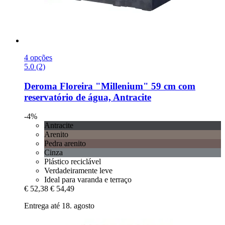
4 opções
5.0 (2)
Deroma
Floreira "Millenium" 59 cm com
reservatório de água, Antracite
-4%
Antracite
Arenito
Pedra arenito
Cinza
Plástico reciclável
Verdadeiramente leve
Ideal para varanda e terraço
€ 52,38
€ 54,49
Entrega até 18. agosto