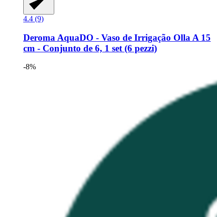
4.4 (9)
Deroma
AquaDO -​ Vaso de Irrigação Olla A 15
cm -​ Conjunto de 6, 1 set (6 pezzi)
-8%