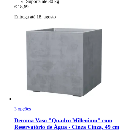
Suporta até 80 kg
€ 18,69
Entrega até 18. agosto
3 opções
Deroma
Vaso "Quadro Millenium" com
Reservatório de Água -​ Cinza Cinza, 49 cm