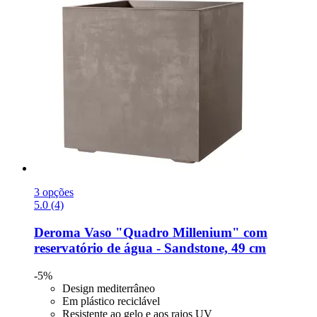
3 opções
5.0 (4)
Deroma
Vaso "Quadro Millenium" com
reservatório de água -​ Sandstone, 49 cm
-5%
Design mediterrâneo
Em plástico reciclável
Resistente ao gelo e aos raios UV