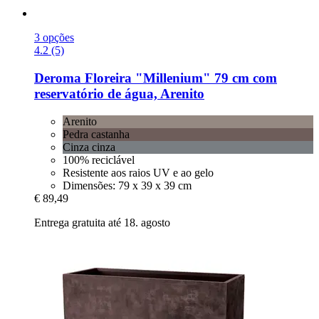
3 opções
4.2 (5)
Deroma
Floreira "Millenium" 79 cm com
reservatório de água, Arenito
Arenito
Pedra castanha
Cinza cinza
100% reciclável
Resistente aos raios UV e ao gelo
Dimensões: 79 x 39 x 39 cm
€ 89,49
Entrega gratuita até 18. agosto