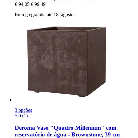
€ 94,05
€ 99,49
Entrega gratuita até 18. agosto
3 opções
5.0 (1)
Deroma
Vaso "Quadro Millenium" com
reservatório de água -​ Brownstone, 39 cm