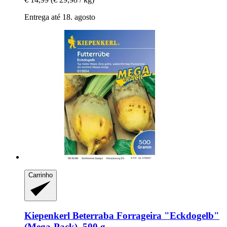
Entrega até 18. agosto
Carrinho
Kiepenkerl
Beterraba Forrageira "Eckdogelb"
(Mega-​Pack), 500 g