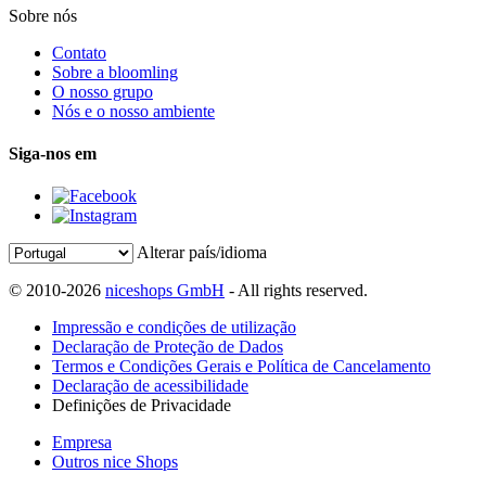
Sobre nós
Contato
Sobre a bloomling
O nosso grupo
Nós e o nosso ambiente
Siga-nos em
Alterar país/idioma
© 2010-2026
niceshops GmbH
- All rights reserved.
Impressão e condições de utilização
Declaração de Proteção de Dados
Termos e Condições Gerais e Política de Cancelamento
Declaração de acessibilidade
Definições de Privacidade
Empresa
Outros nice Shops