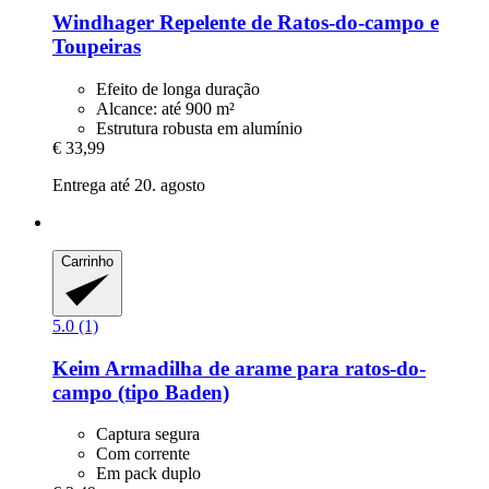
Windhager
Repelente de Ratos-​do-​campo e
Toupeiras
Efeito de longa duração
Alcance: até 900 m²
Estrutura robusta em alumínio
€ 33,99
Entrega até 20. agosto
Carrinho
5.0 (1)
Keim
Armadilha de arame para ratos-​do-​
campo (tipo Baden)
Captura segura
Com corrente
Em pack duplo