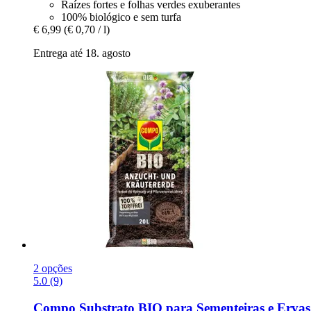
Raízes fortes e folhas verdes exuberantes
100% biológico e sem turfa
€ 6,99
(€ 0,70 / l)
Entrega até 18. agosto
2 opções
5.0 (9)
Compo
Substrato BIO para Sementeiras e Ervas s