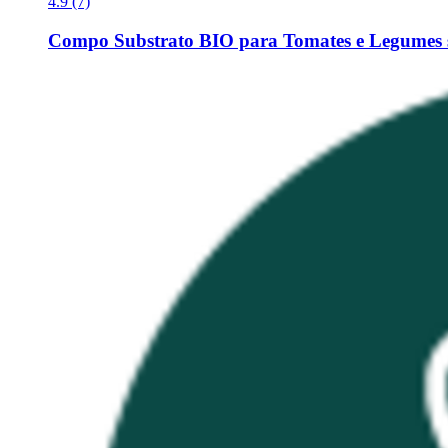
4.9 (7)
Compo
Substrato BIO para Tomates e Legumes se