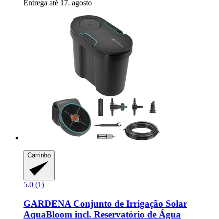
Entrega até 17. agosto
Carrinho
5.0 (1)
GARDENA
Conjunto de Irrigação Solar
AquaBloom incl. Reservatório de Água