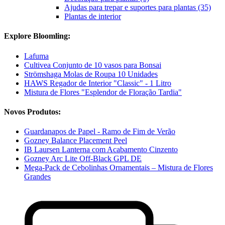
Ajudas para trepar e suportes para plantas (35)
Plantas de interior
Explore Bloomling:
Lafuma
Cultivea Conjunto de 10 vasos para Bonsai
Strömshaga Molas de Roupa 10 Unidades
HAWS Regador de Interior "Classic" - 1 Litro
Mistura de Flores "Esplendor de Floração Tardia"
Novos Produtos:
Guardanapos de Papel - Ramo de Fim de Verão
Gozney Balance Placement Peel
IB Laursen Lanterna com Acabamento Cinzento
Gozney Arc Lite Off-Black GPL DE
Mega-Pack de Cebolinhas Ornamentais – Mistura de Flores
Grandes