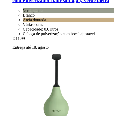
elho
Pulverizador b.for soft 0,6 l, Verde pietra
Verde pietra
Branco
Areia dourada
Várias cores
Capacidade: 0,6 litros
Cabeça de pulverização com bocal ajustável
€ 11,99
Entrega até 18. agosto