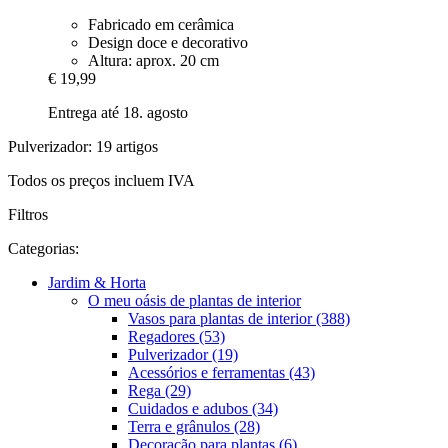
Fabricado em cerâmica
Design doce e decorativo
Altura: aprox. 20 cm
€ 19,99
Entrega até 18. agosto
Pulverizador: 19 artigos
Todos os preços incluem IVA
Filtros
Categorias:
Jardim & Horta
O meu oásis de plantas de interior
Vasos para plantas de interior (388)
Regadores (53)
Pulverizador (19)
Acessórios e ferramentas (43)
Rega (29)
Cuidados e adubos (34)
Terra e grânulos (28)
Decoração para plantas (6)