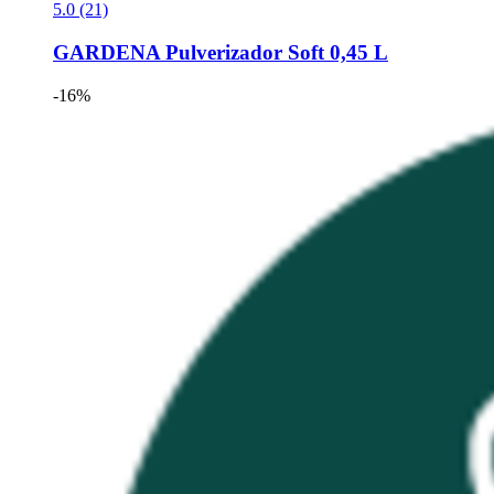
5.0 (21)
GARDENA
Pulverizador Soft 0,45 L
-16%