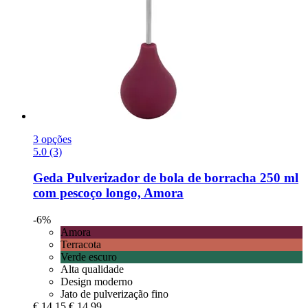
3 opções
5.0 (3)
Geda
Pulverizador de bola de borracha 250 ml
com pescoço longo, Amora
-6%
Amora
Terracota
Verde escuro
Alta qualidade
Design moderno
Jato de pulverização fino
€ 14,15
€ 14,99