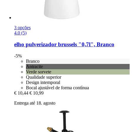
3 opções
4.0 (5)
elho
pulverizador brussels "0,7l", Branco
-5%
Branco
Antracite
Verde sorvete
Qualidade superior
Design intemporal
Bocal ajustável de forma contínua
€ 10,44
€ 10,99
Entrega até 18. agosto