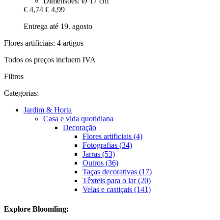
Dimensões: Ø 17 cm
€ 4,74
€ 4,99
Entrega até 19. agosto
Flores artificiais: 4 artigos
Todos os preços incluem IVA
Filtros
Categorias:
Jardim & Horta
Casa e vida quotidiana
Decoração
Flores artificiais (4)
Fotografias (34)
Jarras (53)
Outros (36)
Taças decorativas (17)
Têxteis para o lar (20)
Velas e castiçais (141)
Explore Bloomling: