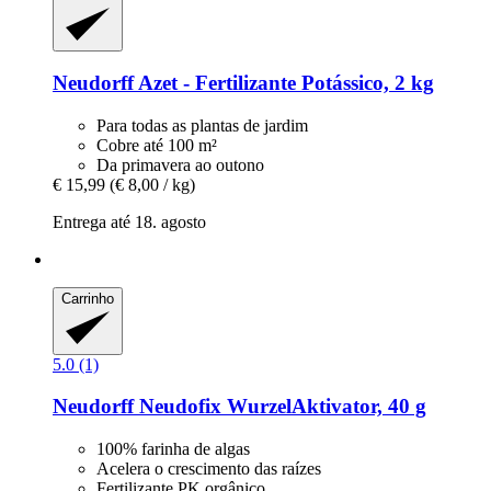
Neudorff
Azet -​ Fertilizante Potássico, 2 kg
Para todas as plantas de jardim
Cobre até 100 m²
Da primavera ao outono
€ 15,99
(€ 8,00 / kg)
Entrega até 18. agosto
Carrinho
5.0 (1)
Neudorff
Neudofix WurzelAktivator, 40 g
100% farinha de algas
Acelera o crescimento das raízes
Fertilizante PK orgânico