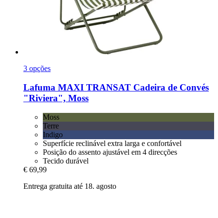
3 opções
Lafuma
MAXI TRANSAT Cadeira de Convés
"Riviera", Moss
Moss
Terre
Indigo
Superfície reclinável extra larga e confortável
Posição do assento ajustável em 4 direcções
Tecido durável
€ 69,99
Entrega gratuita até 18. agosto