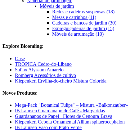
Material de jardinagem
Móveis de jardim
Redes e cadeiras suspensas (18)
Mesas e carrinhos (11)
Cadeiras e bancos de jardim (30)
Espreguiçadeiras de jardim (15)
Móveis de arrumação (10)
Explore Bloomling:
Oase
TROPICA Cedro-do-Líbano
Saflax Alyssum Amarelo
Romberg Acessórios de cultivo
Kiepenkerl Ervilha-de-cheiro Mistura Colorida
Novos Produtos:
Mega-Pack "Botanical Tulips" – Mistura «Balkonzauber»
IB Laursen Guardanapo de Café - Margaridas
Guardanapos de Papel - Flores de Cenoura-Brava
Kiepenkerl Cebola Ornamental Allium sphaerocephalon
IB Laursen Vaso com Prato Verde