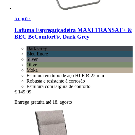
5 opções
Lafuma
Espreguiçadeira MAXI TRANSAT+ &
BEC BeComfort®, Dark Grey
Dark Grey
Bleu Encre
Silver
Olive
Moka
Estrutura em tubo de aço HLE Ø 22 mm
Robusta e resistente à corrosão
Estrutura com largura de conforto
€ 149,99
Entrega gratuita até 18. agosto