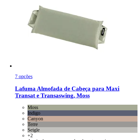
7 opções
Lafuma
Almofada de Cabeça para Maxi
Transat e Transaswing, Moss
Moss
Indigo
Canyon
Terre
Seigle
+2