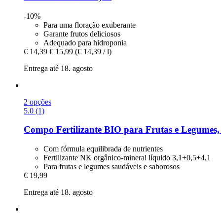
-10%
Para uma floração exuberante
Garante frutos deliciosos
Adequado para hidroponia
€ 14,39
€ 15,99
(€ 14,39 / l)
Entrega até 18. agosto
2 opções
5.0 (1)
Compo
Fertilizante BIO para Frutas e Legumes, 2
Com fórmula equilibrada de nutrientes
Fertilizante NK orgânico-mineral líquido 3,1+0,5+4,1
Para frutas e legumes saudáveis e saborosos
€ 19,99
Entrega até 18. agosto