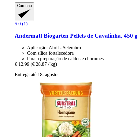
Carrinho
5.0 (1)
Andermatt Biogarten
Pellets de Cavalinha, 450 
Aplicação: Abril - Setembro
Com sílica fortalecedora
Para a preparação de caldos e chorumes
€ 12,99
(€ 28,87 / kg)
Entrega até 18. agosto