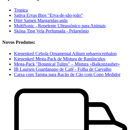
Tropica
Sativa Ervas Bios "Erva-de-são-joão"
Dürr Samen Margaridas-anãs
MultiSonic - Repelente Ultrassónico para Animais
Sköna Ting Vela Perfumada - Pelargónio
Novos Produtos:
Kiepenkerl Cebola Ornamental Allium sphaerocephalon
Kiepenkerl Mega-Pack de Mistura de Ranúnculos
Mega-Pack "Botanical Tulips" – Mistura «Balkonzauber»
IB Laursen Guardanapo de Café - Folha de Carvalho
Caixa com Tampa para Ração de Cão com Copo Medidor