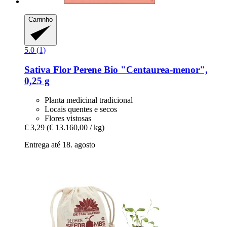
Carrinho
5.0 (1)
Sativa
Flor Perene Bio "Centaurea-​menor",
0,25 g
Planta medicinal tradicional
Locais quentes e secos
Flores vistosas
€ 3,29
(€ 13.160,00 / kg)
Entrega até 18. agosto