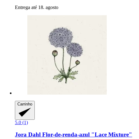
Entrega até 18. agosto
Carrinho
5.0 (1)
Jora Dahl
Flor-​de-​renda-​azul "Lace Mixture"