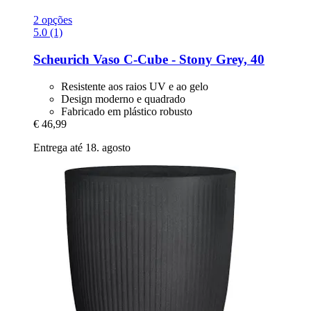
2 opções
5.0 (1)
Scheurich
Vaso C-​Cube -​ Stony Grey, 40
Resistente aos raios UV e ao gelo
Design moderno e quadrado
Fabricado em plástico robusto
€ 46,99
Entrega até 18. agosto