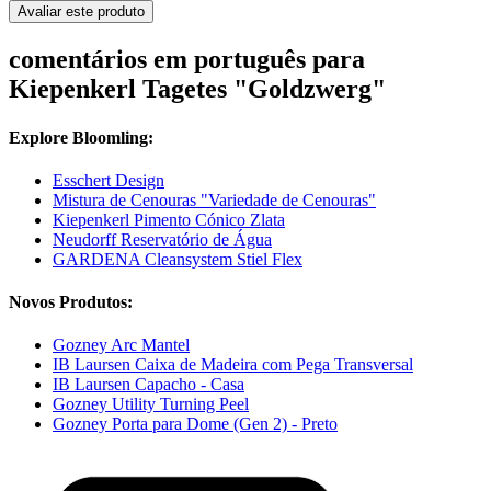
Avaliar este produto
comentários em português para
Kiepenkerl Tagetes "Goldzwerg"
Explore Bloomling:
Esschert Design
Mistura de Cenouras "Variedade de Cenouras"
Kiepenkerl Pimento Cónico Zlata
Neudorff Reservatório de Água
GARDENA Cleansystem Stiel Flex
Novos Produtos:
Gozney Arc Mantel
IB Laursen Caixa de Madeira com Pega Transversal
IB Laursen Capacho - Casa
Gozney Utility Turning Peel
Gozney Porta para Dome (Gen 2) - Preto