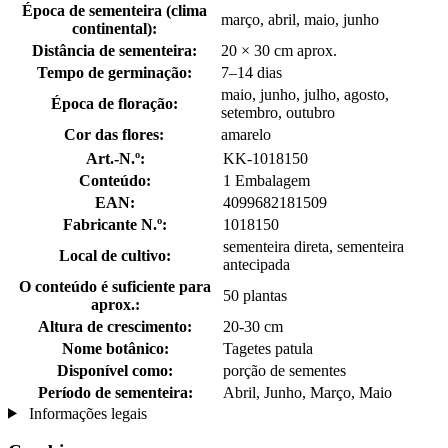
Época de sementeira (clima
março, abril, maio, junho
continental):
Distância de sementeira:
20 × 30 cm aprox.
Tempo de germinação:
7–14 dias
maio, junho, julho, agosto,
Época de floração:
setembro, outubro
Cor das flores:
amarelo
Art.-N.º:
KK-1018150
Conteúdo:
1 Embalagem
EAN:
4099682181509
Fabricante N.º:
1018150
sementeira direta, sementeira
Local de cultivo:
antecipada
O conteúdo é suficiente para
50 plantas
aprox.:
Altura de crescimento:
20-30 cm
Nome botânico:
Tagetes patula
Disponível como:
porção de sementes
Período de sementeira:
Abril, Junho, Março, Maio
Informações legais