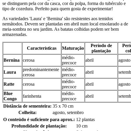
se distinguem pela cor da casca, cor da polpa, forma do tubérculo e
tipo de cozedura. Perfeito para quem gosta de experimentar!
As variedades 'Laura' e 'Bernina' são resistentes aos temidos
nemátodos. Devem ser plantadas em abril num local ensolarado a de
meia-sombra no seu jardim. As batatas colhidas podem ser bem
armazenadas.
Período de
Perí
Características
Maturação
plantação
col
médio-
Bernina
cerosa
abril
agosto
precoce
predominantemente
médio-
Laura
abril
setemb
cerosa
precoce
médio-
Ratte
cerosa
abril
agosto
precoce
Blue
médio-
farinhenta
abril
setemb
Congo
precoce
Distância de sementeira:
35 x 70 cm
Colheita:
agosto, setembro
O conteúdo é suficiente para aprox.:
12 plantas
Profundidade de plantação:
10 cm