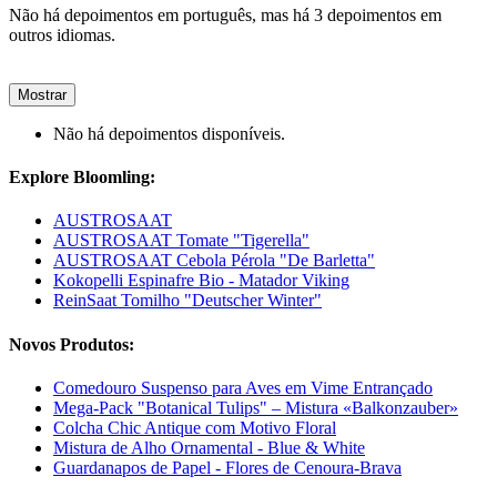
Não há depoimentos em português, mas há 3 depoimentos em
outros idiomas.
Mostrar
Não há depoimentos disponíveis.
Explore Bloomling:
AUSTROSAAT
AUSTROSAAT Tomate "Tigerella"
AUSTROSAAT Cebola Pérola "De Barletta"
Kokopelli Espinafre Bio - Matador Viking
ReinSaat Tomilho "Deutscher Winter"
Novos Produtos:
Comedouro Suspenso para Aves em Vime Entrançado
Mega-Pack "Botanical Tulips" – Mistura «Balkonzauber»
Colcha Chic Antique com Motivo Floral
Mistura de Alho Ornamental - Blue & White
Guardanapos de Papel - Flores de Cenoura-Brava