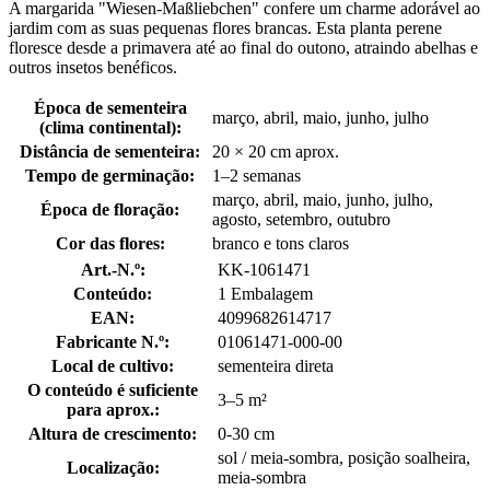
A margarida "Wiesen-Maßliebchen" confere um charme adorável ao
jardim com as suas pequenas flores brancas. Esta planta perene
floresce desde a primavera até ao final do outono, atraindo abelhas e
outros insetos benéficos.
Época de sementeira
março, abril, maio, junho, julho
(clima continental):
Distância de sementeira:
20 × 20 cm aprox.
Tempo de germinação:
1–2 semanas
março, abril, maio, junho, julho,
Época de floração:
agosto, setembro, outubro
Cor das flores:
branco e tons claros
Art.-N.º:
KK-1061471
Conteúdo:
1 Embalagem
EAN:
4099682614717
Fabricante N.º:
01061471-000-00
Local de cultivo:
sementeira direta
O conteúdo é suficiente
3–5 m²
para aprox.:
Altura de crescimento:
0-30 cm
sol / meia-sombra, posição soalheira,
Localização:
meia-sombra