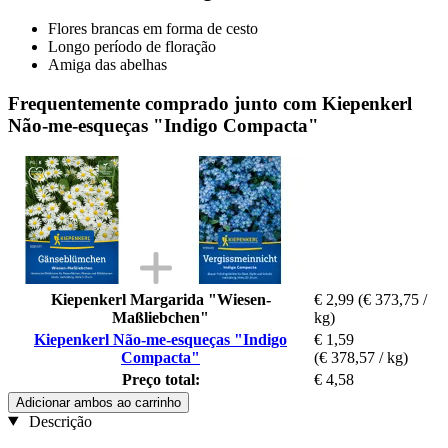
Flores brancas em forma de cesto
Longo período de floração
Amiga das abelhas
Frequentemente comprado junto com Kiepenkerl
Não-me-esqueças "Indigo Compacta"
Kiepenkerl Margarida "Wiesen-
€ 2,99
(€ 373,75 /
Maßliebchen"
kg)
Kiepenkerl Não-me-esqueças "Indigo
€ 1,59
Compacta"
(€ 378,57 / kg)
Preço total:
€ 4,58
Adicionar ambos ao carrinho
Descrição