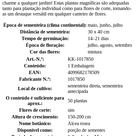
charme a qualquer jardim! Estas plantas magníficas são adequadas
tanto para plantação individual como para flores de corte, tornando-
as um destaque versátil em qualquer canteiro de flores.
Época de sementeira (clima continental):
maio, junho, julho
Distância de sementeira:
30 x 40 cm
Tempo de germinação:
14–21 dias
Época de floração:
julho, agosto, setembro
Cor das flores:
mistura
Art.-N.º:
KK-1017850
Conteúdo:
1 Embalagem
EAN:
4099682178509
Fabricante N.º:
1017850
sementeira direta, sementeira
Local de cultivo:
antecipada
O conteúdo é suficiente para
50 plantas
aprox.:
Flores de corte:
sim
Altura de crescimento:
150-200 cm
Nome botânico:
Alcea rosea
Disponível como:
porção de sementes