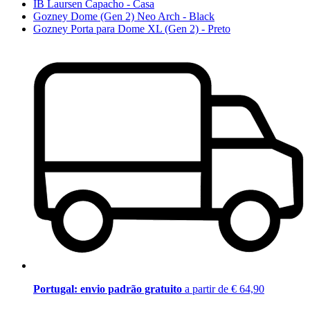
IB Laursen Capacho - Casa
Gozney Dome (Gen 2) Neo Arch - Black
Gozney Porta para Dome XL (Gen 2) - Preto
Portugal: envio padrão gratuito
a partir de € 64,90