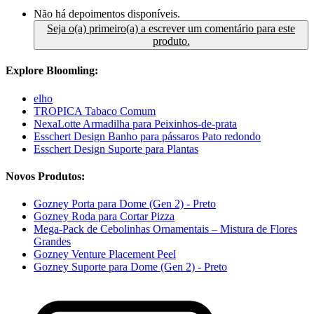
Não há depoimentos disponíveis.
Seja o(a) primeiro(a) a escrever um comentário para este
produto.
Explore Bloomling:
elho
TROPICA Tabaco Comum
NexaLotte Armadilha para Peixinhos-de-prata
Esschert Design Banho para pássaros Pato redondo
Esschert Design Suporte para Plantas
Novos Produtos:
Gozney Porta para Dome (Gen 2) - Preto
Gozney Roda para Cortar Pizza
Mega-Pack de Cebolinhas Ornamentais – Mistura de Flores
Grandes
Gozney Venture Placement Peel
Gozney Suporte para Dome (Gen 2) - Preto