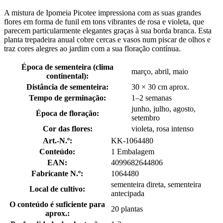
A mistura de Ipomeia Picotee impressiona com as suas grandes
flores em forma de funil em tons vibrantes de rosa e violeta, que
parecem particularmente elegantes graças à sua borda branca. Esta
planta trepadeira anual cobre cercas e vasos num piscar de olhos e
traz cores alegres ao jardim com a sua floração contínua.
Época de sementeira (clima
março, abril, maio
continental):
Distância de sementeira:
30 × 30 cm aprox.
Tempo de germinação:
1–2 semanas
junho, julho, agosto,
Época de floração:
setembro
Cor das flores:
violeta, rosa intenso
Art.-N.º:
KK-1064480
Conteúdo:
1 Embalagem
EAN:
4099682644806
Fabricante N.º:
1064480
sementeira direta, sementeira
Local de cultivo:
antecipada
O conteúdo é suficiente para
20 plantas
aprox.: