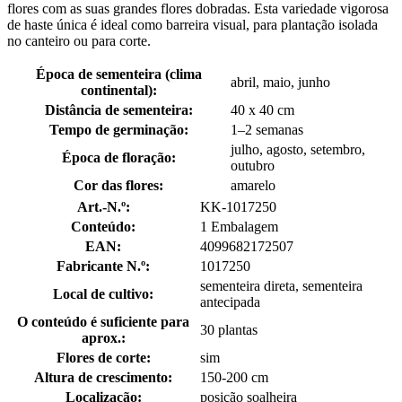
flores com as suas grandes flores dobradas. Esta variedade vigorosa
de haste única é ideal como barreira visual, para plantação isolada
no canteiro ou para corte.
Época de sementeira (clima
abril, maio, junho
continental):
Distância de sementeira:
40 x 40 cm
Tempo de germinação:
1–2 semanas
julho, agosto, setembro,
Época de floração:
outubro
Cor das flores:
amarelo
Art.-N.º:
KK-1017250
Conteúdo:
1 Embalagem
EAN:
4099682172507
Fabricante N.º:
1017250
sementeira direta, sementeira
Local de cultivo:
antecipada
O conteúdo é suficiente para
30 plantas
aprox.:
Flores de corte:
sim
Altura de crescimento:
150-200 cm
Localização:
posição soalheira