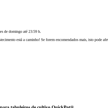
tes de
domingo até 23:59 h
.
ecimento está a caminho! Se forem encomendados mais, isto pode afeta
ara tabuleiros de cultivo QuickPot®