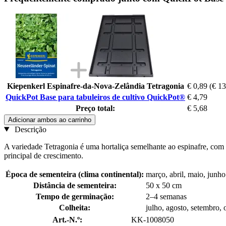
Kiepenkerl Espinafre-da-Nova-Zelândia Tetragonia
€ 0,89
(€ 13
QuickPot Base para tabuleiros de cultivo QuickPot®
€ 4,79
Preço total:
€ 5,68
Adicionar ambos ao carrinho
Descrição
A variedade Tetragonia é uma hortaliça semelhante ao espinafre, com 
principal de crescimento.
Época de sementeira (clima continental):
março, abril, maio, junho
Distância de sementeira:
50 x 50 cm
Tempo de germinação:
2–4 semanas
Colheita:
julho, agosto, setembro, 
Art.-N.º:
KK-1008050