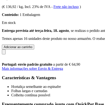
(
€ 136,92 / kg
, Incl. 23% de IVA
-
Frete não incluso
)
Conteúdo:
1 Embalagem
Em stock
Entrega prevista até terça-feira, 18. agosto
, se realizas o pedido an
Temos apenas 16 unidades deste produto no nosso armazém. O reabast
Adicionar ao carrinho
Portugal: envio padrão gratuito
a partir de € 64,90
Mais informações sobre Envio & Entrega
Características & Vantagens
Hortaliça semelhante ao espinafre
Folhas largas e carnudas
Colheita contínua possível
Frequentemente comprado junto com QuickPot Base p