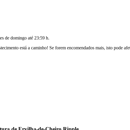
tes de
domingo até 23:59 h
.
ecimento está a caminho! Se forem encomendados mais, isto pode afeta
ura de Ervilha-de-Cheiro Ripple