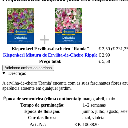
Kiepenkerl Ervilhas-de-cheiro "Ramia"
€ 2,59
(€ 231,25
Kiepenkerl Mistura de Ervilha-de-Cheiro Ripple
€ 2,99
Preço total:
€ 5,58
Adicionar ambos ao carrinho
Descrição
A ervilha-de-cheiro 'Ramia' encanta com as suas fascinantes flores azu
aparência atraente em qualquer jardim.
Época de sementeira (clima continental):
março, abril, maio
Tempo de germinação:
1–2 semanas
Época de floração:
junho, julho, agosto, set
Cor das flores:
azul, violeta
Art.-N.º:
KK-1068820