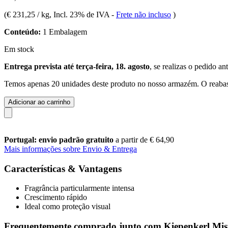
(
€ 231,25 / kg
, Incl. 23% de IVA
-
Frete não incluso
)
Conteúdo:
1 Embalagem
Em stock
Entrega prevista até terça-feira, 18. agosto
, se realizas o pedido an
Temos apenas 20 unidades deste produto no nosso armazém. O reabast
Adicionar ao carrinho
Portugal: envio padrão gratuito
a partir de € 64,90
Mais informações sobre Envio & Entrega
Características & Vantagens
Fragrância particularmente intensa
Crescimento rápido
Ideal como proteção visual
Frequentemente comprado junto com Kiepenkerl Mist