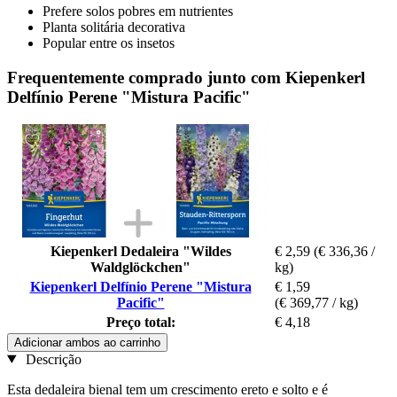
Prefere solos pobres em nutrientes
Planta solitária decorativa
Popular entre os insetos
Frequentemente comprado junto com Kiepenkerl
Delfínio Perene "Mistura Pacific"
Kiepenkerl Dedaleira "Wildes
€ 2,59
(€ 336,36 /
Waldglöckchen"
kg)
Kiepenkerl Delfínio Perene "Mistura
€ 1,59
Pacific"
(€ 369,77 / kg)
Preço total:
€ 4,18
Adicionar ambos ao carrinho
Descrição
Esta dedaleira bienal tem um crescimento ereto e solto e é