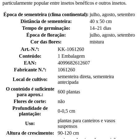
particularmente popular entre insetos benéficos e outros insetos.
Época de sementeira (clima continental):
julho, agosto, setembro
Distância de sementeira:
40 x 50 cm
Tempo de germinação:
14–21 dias
Época de floração:
julho, agosto, setembro
Cor das flores:
mistura
Art.-N.º:
KK-1061260
Conteúdo:
1 Embalagem
EAN:
4099682612607
Fabricante N.º:
1061260
sementeira direta, sementeira
Local de cultivo:
antecipada
O conteúdo é suficiente
600 plantas
para aprox.:
Flores de corte:
não
Profundidade de
0-0,5 cm
plantação:
plantas para canteiros e vasos
Uso:
suspensos
Altura de crescimento:
90-120 cm