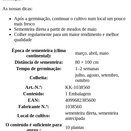
As nossas dicas:
Após a germinação, continuar o cultivo num local um pouco
mais fresco
Sementeira direta a partir de meados de maio
Colher regularmente para um maior rendimento e melhor
qualidade
Época de sementeira (clima
março, abril, maio
continental):
Distância de sementeira:
80 × 100 cm
Tempo de germinação:
1–2 semanas
julho, agosto, setembro,
Colheita:
outubro
Art.-N.º:
KK-1038560
Conteúdo:
1 Embalagem
EAN:
4099682385600
Fabricante N.º:
1038560
sementeira direta, sementeira
Local de cultivo:
antecipada
O conteúdo é suficiente para
10 plantas
aprox.: