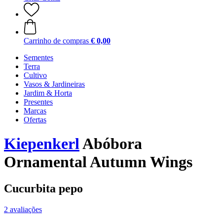
Carrinho de compras
€ 0,00
Sementes
Terra
Cultivo
Vasos & Jardineiras
Jardim & Horta
Presentes
Marcas
Ofertas
Kiepenkerl
Abóbora
Ornamental Autumn Wings
Cucurbita pepo
2 avaliações