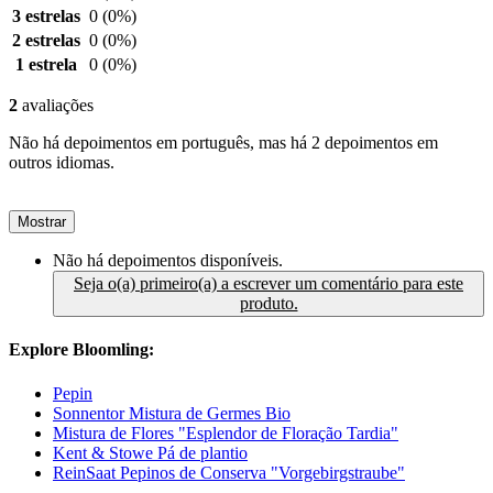
3 estrelas
0
(0%)
2 estrelas
0
(0%)
1 estrela
0
(0%)
2
avaliações
Não há depoimentos em português, mas há 2 depoimentos em
outros idiomas.
Mostrar
Não há depoimentos disponíveis.
Seja o(a) primeiro(a) a escrever um comentário para este
produto.
Explore Bloomling:
Pepin
Sonnentor Mistura de Germes Bio
Mistura de Flores "Esplendor de Floração Tardia"
Kent & Stowe Pá de plantio
ReinSaat Pepinos de Conserva "Vorgebirgstraube"