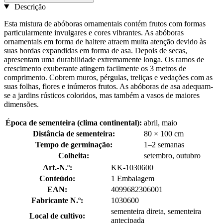
Descrição
Esta mistura de abóboras ornamentais contém frutos com formas
particularmente invulgares e cores vibrantes. As abóboras
ornamentais em forma de haltere atraem muita atenção devido às
suas bordas expandidas em forma de asa. Depois de secas,
apresentam uma durabilidade extremamente longa. Os ramos de
crescimento exuberante atingem facilmente os 3 metros de
comprimento. Cobrem muros, pérgulas, treliças e vedações com as
suas folhas, flores e inúmeros frutos. As abóboras de asa adequam-
se a jardins rústicos coloridos, mas também a vasos de maiores
dimensões.
Época de sementeira (clima continental):
abril, maio
Distância de sementeira:
80 × 100 cm
Tempo de germinação:
1–2 semanas
Colheita:
setembro, outubro
Art.-N.º:
KK-1030600
Conteúdo:
1 Embalagem
EAN:
4099682306001
Fabricante N.º:
1030600
sementeira direta, sementeira
Local de cultivo:
antecipada