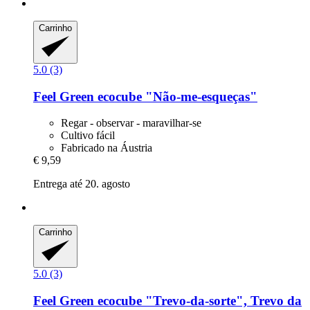
Carrinho
5.0 (3)
Feel Green
ecocube "Não-​me-​esqueças"
Regar - observar - maravilhar-se
Cultivo fácil
Fabricado na Áustria
€ 9,59
Entrega até 20. agosto
Carrinho
5.0 (3)
Feel Green
ecocube "Trevo-​da-​sorte", Trevo da