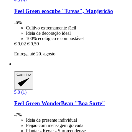
Feel Green
ecocube "Ervas", Manjericão
-6%
Cultivo extremamente fácil
Ideia de decoração ideal
100% ecológico e compostável
€ 9,02
€ 9,59
Entrega até 20. agosto
Carrinho
5.0 (1)
Feel Green
WonderBean "Boa Sorte"
-7%
Ideia de presente individual
Feijão com mensagem gravada
Plantar - Regar - Surpreender-se