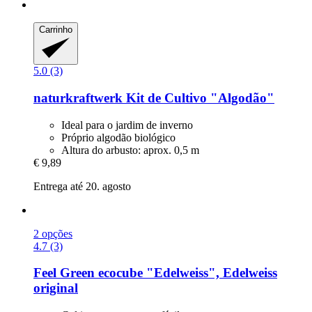
Carrinho
5.0 (3)
naturkraftwerk
Kit de Cultivo "Algodão"
Ideal para o jardim de inverno
Próprio algodão biológico
Altura do arbusto: aprox. 0,5 m
€ 9,89
Entrega até 20. agosto
2 opções
4.7 (3)
Feel Green
ecocube "Edelweiss", Edelweiss
original