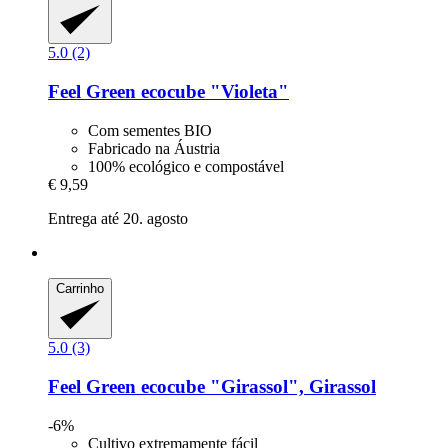
5.0 (2)
Feel Green
ecocube "Violeta"
Com sementes BIO
Fabricado na Áustria
100% ecológico e compostável
€ 9,59
Entrega até 20. agosto
Carrinho
5.0 (3)
Feel Green
ecocube "Girassol", Girassol
-6%
Cultivo extremamente fácil