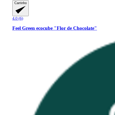
Carrinho
4.0 (6)
Feel Green
ecocube "Flor de Chocolate"