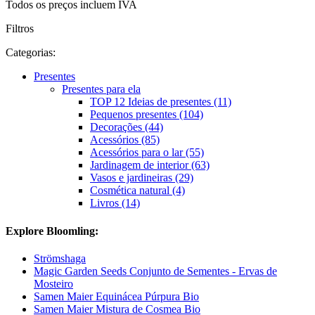
Todos os preços incluem IVA
Filtros
Categorias:
Presentes
Presentes para ela
TOP 12 Ideias de presentes (11)
Pequenos presentes (104)
Decorações (44)
Acessórios (85)
Acessórios para o lar (55)
Jardinagem de interior (63)
Vasos e jardineiras (29)
Cosmética natural (4)
Livros (14)
Explore Bloomling:
Strömshaga
Magic Garden Seeds Conjunto de Sementes - Ervas de
Mosteiro
Samen Maier Equinácea Púrpura Bio
Samen Maier Mistura de Cosmea Bio