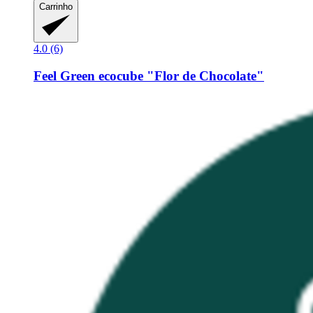
Carrinho
4.0 (6)
Feel Green
ecocube "Flor de Chocolate"