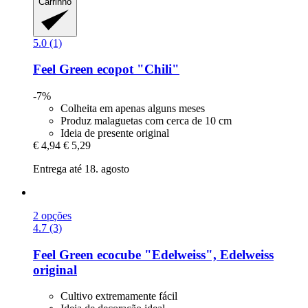
Carrinho
5.0 (1)
Feel Green
ecopot "Chili"
-7%
Colheita em apenas alguns meses
Produz malaguetas com cerca de 10 cm
Ideia de presente original
€ 4,94
€ 5,29
Entrega até 18. agosto
2 opções
4.7 (3)
Feel Green
ecocube "Edelweiss", Edelweiss
original
Cultivo extremamente fácil