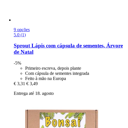
9 opções
5.0 (1)
Sprout
Lápis com cápsula de sementes, Árvore
de Natal
-5%
Primeiro escreva, depois plante
Com cápsula de sementes integrada
Feito à mão na Europa
€ 3,31
€ 3,49
Entrega até 18. agosto