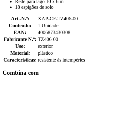
Rede para lago 10 x 6 m
18 espigões de solo
Art.-N.º:
XAP-CF-TZ406-00
Conteúdo:
1 Unidade
EAN:
4006873430308
Fabricante N.º:
TZ406-00
Uso:
exterior
Material:
plástico
Características:
resistente às intempéries
Combina com