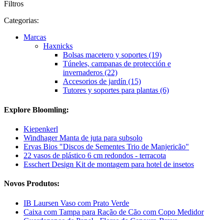
Filtros
Categorias:
Marcas
Haxnicks
Bolsas macetero y soportes (19)
Túneles, campanas de protección e
invernaderos (22)
Accesorios de jardín (15)
Tutores y soportes para plantas (6)
Explore Bloomling:
Kiepenkerl
Windhager Manta de juta para subsolo
Ervas Bios "Discos de Sementes Trio de Manjericão"
22 vasos de plástico 6 cm redondos - terracota
Esschert Design Kit de montagem para hotel de insetos
Novos Produtos:
IB Laursen Vaso com Prato Verde
Caixa com Tampa para Ração de Cão com Copo Medidor