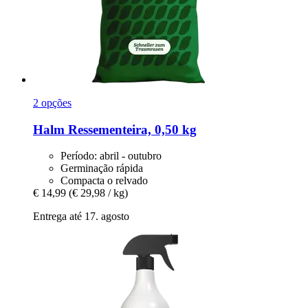
2 opções
Halm
Ressementeira, 0,50 kg
Período: abril - outubro
Germinação rápida
Compacta o relvado
€ 14,99
(€ 29,98 / kg)
Entrega até 17. agosto