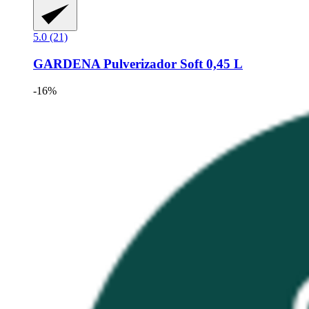
5.0 (21)
GARDENA
Pulverizador Soft 0,45 L
-16%