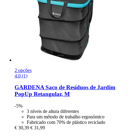
2 opções
4.0 (1)
GARDENA
Saco de Resíduos de Jardim
PopUp Retangular, M
-5%
3 níveis de altura diferentes
Para um método de trabalho ergonómico
Fabricado com 70% de plástico reciclado
€ 30,39
€ 31,99