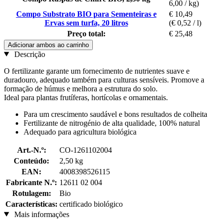
6,00 / kg)
Compo Substrato BIO para Sementeiras e
€ 10,49
Ervas sem turfa, 20 litros
(€ 0,52 / l)
Preço total:
€ 25,48
Adicionar ambos ao carrinho
Descrição
O fertilizante garante um fornecimento de nutrientes suave e
duradouro, adequado também para culturas sensíveis. Promove a
formação de húmus e melhora a estrutura do solo.
Ideal para plantas frutíferas, hortícolas e ornamentais.
Para um crescimento saudável e bons resultados de colheita
Fertilizante de nitrogénio de alta qualidade, 100% natural
Adequado para agricultura biológica
Art.-N.º:
CO-1261102004
Conteúdo:
2,50 kg
EAN:
4008398526115
Fabricante N.º:
12611 02 004
Rotulagem:
Bio
Características:
certificado biológico
Mais informações