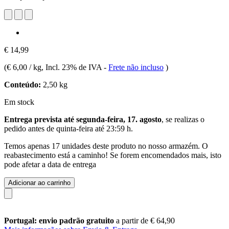
€ 14,99
(
€ 6,00 / kg
, Incl. 23% de IVA
-
Frete não incluso
)
Conteúdo:
2,50 kg
Em stock
Entrega prevista até segunda-feira, 17. agosto
, se realizas o
pedido antes de
quinta-feira até 23:59 h
.
Temos apenas 17 unidades deste produto no nosso armazém. O
reabastecimento está a caminho! Se forem encomendados mais, isto
pode afetar a data de entrega
Adicionar ao carrinho
Portugal: envio padrão gratuito
a partir de € 64,90