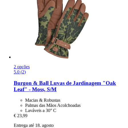
2 opções
5.0 (2)
Burgon & Ball
Luvas de Jardinagem "Oak
Leaf" -​ Moss, S/M
Macias & Robustas
Palmas das Mãos Acolchoadas
Laváveis a 30° C
€ 23,99
Entrega até 18. agosto