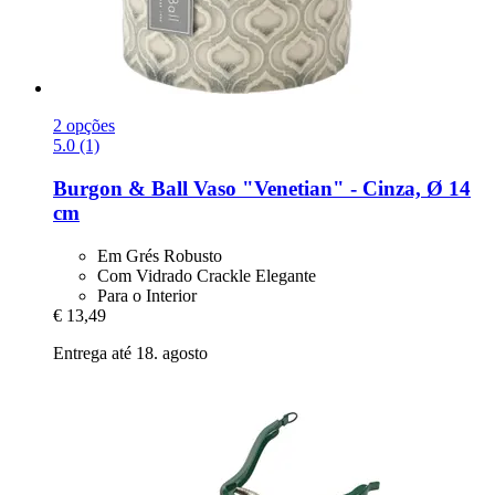
2 opções
5.0 (1)
Burgon & Ball
Vaso "Venetian" -​ Cinza, Ø 14
cm
Em Grés Robusto
Com Vidrado Crackle Elegante
Para o Interior
€ 13,49
Entrega até 18. agosto