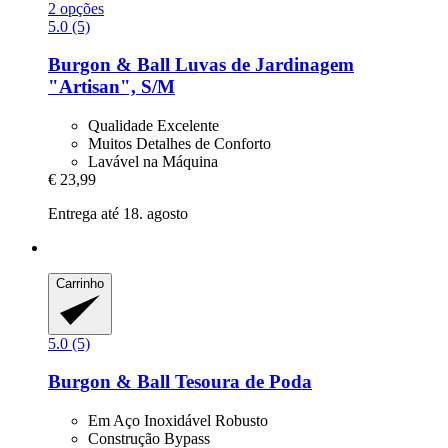
2 opções
5.0 (5)
Burgon & Ball
Luvas de Jardinagem
"Artisan", S/M
Qualidade Excelente
Muitos Detalhes de Conforto
Lavável na Máquina
€ 23,99
Entrega até 18. agosto
Carrinho
5.0 (5)
Burgon & Ball
Tesoura de Poda
Em Aço Inoxidável Robusto
Construção Bypass