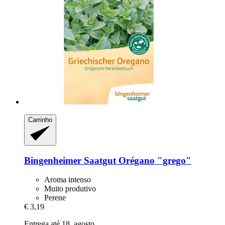
Carrinho
Bingenheimer Saatgut
Orégano "grego"
Aroma intenso
Muito produtivo
Perene
€ 3,19
Entrega até 18. agosto