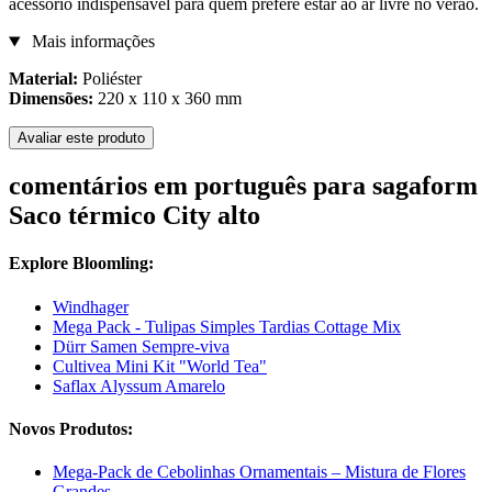
acessório indispensável para quem prefere estar ao ar livre no verão.
Mais informações
Material:
Poliéster
Dimensões:
220 x 110 x 360 mm
Avaliar este produto
comentários em português para sagaform
Saco térmico City alto
Explore Bloomling:
Windhager
Mega Pack - Tulipas Simples Tardias Cottage Mix
Dürr Samen Sempre-viva
Cultivea Mini Kit "World Tea"
Saflax Alyssum Amarelo
Novos Produtos:
Mega-Pack de Cebolinhas Ornamentais – Mistura de Flores
Grandes