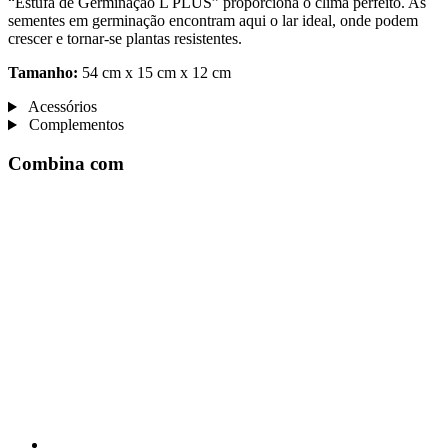
“Estufa de Germinação L PLUS” proporciona o clima perfeito. As
sementes em germinação encontram aqui o lar ideal, onde podem
crescer e tornar-se plantas resistentes.
Tamanho:
54 cm x 15 cm x 12 cm
Acessórios
Complementos
Combina com