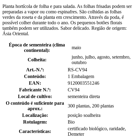
Planta hortícola de folha e para salada. As folhas frisadas podem ser
preparadas a vapor ou como espinafres. São colhidas as folhas
verdes da roseta e da planta em crescimento. Através da poda, é
possível colher durante todo o ano. Os pequenos botões florais
também podem ser utilizados. Sabor delicado. Região de origem:
Ásia Oriental.
Época de sementeira (clima
maio
continental):
junho, julho, agosto, setembro,
Colheita:
outubro
Art.-N.º:
RS-CV94
Conteúdo:
1 Embalagem
EAN:
9120003551246
Fabricante N.º:
CV94
Local de cultivo:
sementeira direta
O conteúdo é suficiente para
300 plantas, 200 plantas
aprox.:
Localização:
posição soalheira
Rotulagem:
Bio
certificado biológico, raridade,
Características:
Demeter