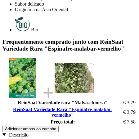
Sabor delicado
Originária da Ásia Oriental
Bio
Frequentemente comprado junto com ReinSaat
Variedade Rara "Espinafre-malabar-vermelho"
ReinSaat Variedade rara "Malva-chinesa"
€ 3,79
ReinSaat Variedade Rara "Espinafre-malabar-
€ 3,79
vermelho"
Preço total:
€ 7,58
Adicionar ambos ao carrinho
Descrição