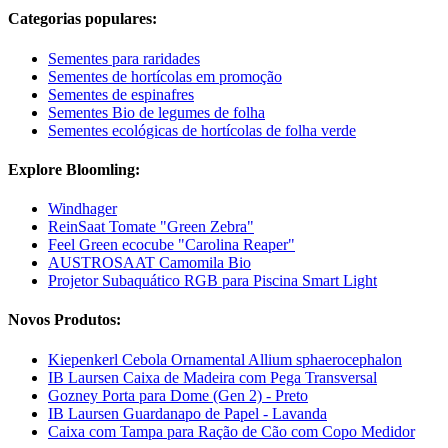
Categorias populares:
Sementes para raridades
Sementes de hortícolas em promoção
Sementes de espinafres
Sementes Bio de legumes de folha
Sementes ecológicas de hortícolas de folha verde
Explore Bloomling:
Windhager
ReinSaat Tomate "Green Zebra"
Feel Green ecocube "Carolina Reaper"
AUSTROSAAT Camomila Bio
Projetor Subaquático RGB para Piscina Smart Light
Novos Produtos:
Kiepenkerl Cebola Ornamental Allium sphaerocephalon
IB Laursen Caixa de Madeira com Pega Transversal
Gozney Porta para Dome (Gen 2) - Preto
IB Laursen Guardanapo de Papel - Lavanda
Caixa com Tampa para Ração de Cão com Copo Medidor