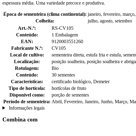
espessura média. Uma variedade precoce e produtiva.
Época de sementeira (clima continental):
janeiro, fevereiro, março,
Colheita:
julho, agosto, setembro
Art.-N.º:
RS-CV105
Conteúdo:
1 Embalagem
EAN:
9120003551260
Fabricante N.º:
CV105
Local de cultivo:
sementeira direta, estufa fria e estufa, semen
Localização:
posição soalheira, posição soalheira e abrig
Rotulagem:
Bio
Conteúdo:
30 sementes
Características:
certificado biológico, Demeter
Tipo de hortícola:
hortícolas de fruto
Disponível como:
porção de sementes
Período de sementeira:
Abril, Fevereiro, Janeiro, Junho, Março, Ma
Informações legais
Combina com