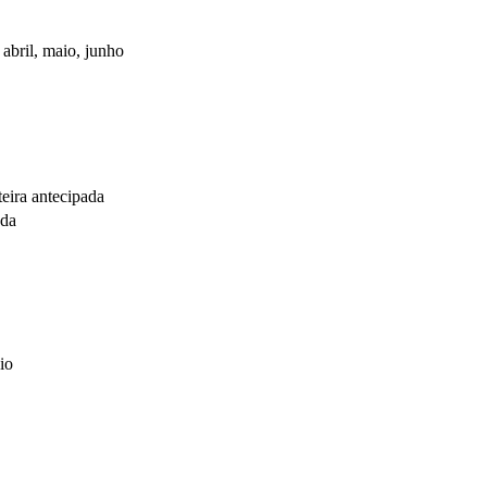
 abril, maio, junho
teira antecipada
ada
io